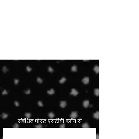
लोकप्रिय
खरीद
मूल्य खरीदें
संबंधित पोस्ट एसटीबी ब्लॉग से